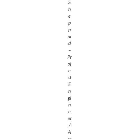
S
h
e
p
p
ar
d
–
Pr
oj
e
ct
E
n
gi
n
e
er
/
A